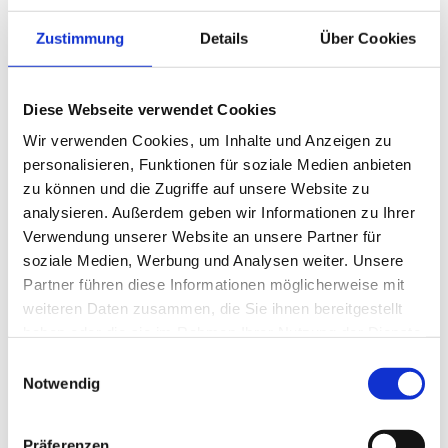
Neben Über- oder Fehlbelastungen
können auch chronische
Zustimmung
Details
Über Cookies
Instabilitäten sowie rheumatische
Erkrankungen vorzeitigen
Gelenkverschleiss begünstigen.
Diese Webseite verwendet Cookies
Bei mässigen bis mittelgradig fortgeschrittenen
Wir verwenden Cookies, um Inhalte und Anzeigen zu
Knorpelverschleisserscheinungen (Arthrose) des OSG kann eine
personalisieren, Funktionen für soziale Medien anbieten
Arthroskopie des Sprunggelenkes sinnvoll sein. Auch hier wird
zu können und die Zugriffe auf unsere Website zu
ähnlich wie beim Kniegelenk über zwei kleine Stichincisionen
analysieren. Außerdem geben wir Informationen zu Ihrer
jeweils eine Optik sowie spezielle Instrumente in das Gelenk
eingebracht. Neben der Spülung können so z.B. auch kleinste
Verwendung unserer Website an unsere Partner für
störende freie Gelenkkörper sowie entzündete Gelenksinnenhaut
soziale Medien, Werbung und Analysen weiter. Unsere
entfernt werden. Weiterhin können die Beweglichkeit schmerzhaft
Partner führen diese Informationen möglicherweise mit
beeinträchtigende knöcherne Vorsprunge gut entfernt werden.
weiteren Daten zusammen, die Sie ihnen bereitgestellt
haben oder die sie im Rahmen Ihrer Nutzung der Dienste
Gelenksinnenhautentzündung (Synovialitis)
gesammelt haben.
Einwilligungsauswahl
Notwendig
Bei vielen Erkrankungen kann es durch eine chronische
Gelenkreizung zu einer begleitenden Synovialitis kommen. Anders
verhält es sich bei chronisch entzündlichen rheumatischen
Präferenzen