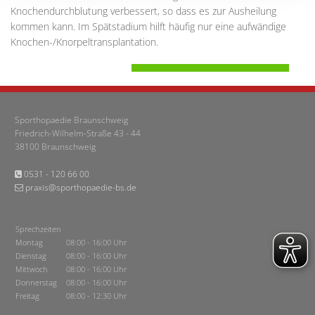
Knochendurchblutung verbessert, so dass es zur Ausheilung
kommen kann. Im Spätstadium hilft häufig nur eine aufwändige
Knochen-/Knorpeltransplantation.
Sporthopaedie Braunschweig
Friedrich-Wilhelm-Straße 43 - 44
38100 Braunschweig
0531 - 120 66 00

praxis@sporthopaedie-bs.de

Sprechzeiten
Montag
08:00 - 16:00 Uhr
Dienstag
08:00 - 16:00 Uhr
Mittwoch
08:00 - 16:00 Uhr
Donnerstag
08:00 - 16:00 Uhr
Freitag
08:00 - 12:30 Uhr