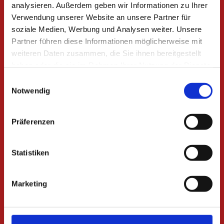
analysieren. Außerdem geben wir Informationen zu Ihrer
Verwendung unserer Website an unsere Partner für
soziale Medien, Werbung und Analysen weiter. Unsere
Nehmen Sie Medikamente ein?
Partner führen diese Informationen möglicherweise mit
weiteren Daten zusammen, die Sie ihnen bereitgestellt
haben oder die sie im Rahmen Ihrer Nutzung der Dienste
gesammelt haben.
Wenn ja, welche (z.B Pille, Aspirin, ASS, Marcumar, Xarelto):
Einwilligungsauswahl
Notwendig
Präferenzen
Ich habe die Datenschutzerklärung gelesen und erkläre mich
Statistiken
mit der Erhebung, der Verarbeitung sowie der Nutzung meiner
persönlichen Daten gemäß dieser Datenschutzerklärung
ausdrücklich einverstanden. *
Marketing