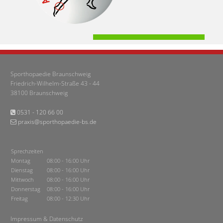
Sporthopaedie Braunschweig
Friedrich-Wilhelm-Straße 43 - 44
38100 Braunschweig
0531 - 120 66 00

praxis@sporthopaedie-bs.de

Sprechzeiten
Montag
08:00 - 16:00 Uhr
Dienstag
08:00 - 16:00 Uhr
Mittwoch
08:00 - 16:00 Uhr
Donnerstag
08:00 - 16:00 Uhr
Freitag
08:00 - 12:30 Uhr
Impressum & Datenschutz