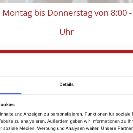
Montag bis Donnerstag von 8:00 - 
Uhr
serer Praxis
Details
t aufgehoben fühlen - das hat in unserer
F
chste Priorität. Mit langjähriger Erfahrung
 optimale Therapie zu gestalten. Regelmäßige
Cookies
garantieren, dass wir Sie nach modernsten
nhalte und Anzeigen zu personalisieren, Funktionen für soziale
ie dafür nötige Medizin-Technik ist in unserem
Website zu analysieren. Außerdem geben wir Informationen zu I
uesten Stand.
r soziale Medien, Werbung und Analysen weiter. Unsere Partner