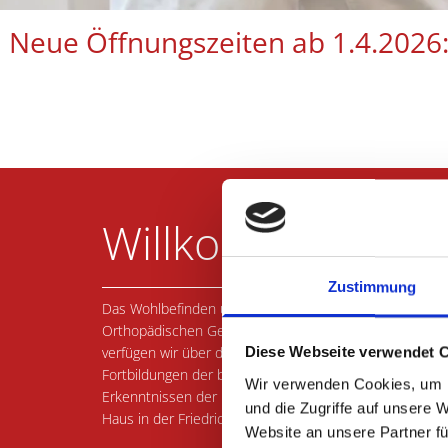
Neue Öffnungszeiten ab 1.4.2026: 
Willkommen in un
Zustimmung
Das Wohlbefinden unserer Patienten - sich jederzeit gu
Orthopädischen Gemeinschaftspraxis in Braunschweig hö
verfügen wir über das nötige Know-How, um die für Sie
Diese Webseite verwendet 
Fortbildungen der behandelnden Ärzte und Mitarbeiter 
Wir verwenden Cookies, um I
Erkenntnissen der Medizin optimal behandeln können. D
und die Zugriffe auf unsere 
Haus in der Friedrich-Wilhelm-Straße stets auf dem ne
Website an unsere Partner fü